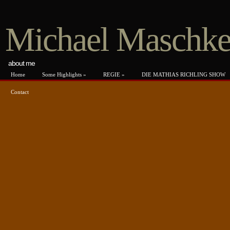
Michael Maschk
about me
Home
Some Highlights
»
REGIE
»
DIE MATHIAS RICHLING SHOW
Contact